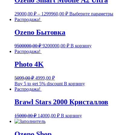
Этот
29000,00
₽
–
1299960,00
₽
Выберите параметры
товар
Распродажа!
имеет
несколько
Ozeno Бытовка
вариаций.
Опции
Первоначальная
Текущая
можно
9500000,00
₽
9200000,00
₽
В корзину
цена
цена:
выбрать
Распродажа!
составляла
на
9200000,00 ₽.
странице
9500000,00 ₽.
Photo 4K
товара.
Первоначальная
Текущая
5099,00
₽
4999,00
₽
цена
цена:
Buy 5 to get 5% discount
В корзину
составляла
4999,00 ₽.
Распродажа!
5099,00 ₽.
Brawl Stars 2000 Кристаллов
Первоначальная
Текущая
15000,00
₽
14000,00
₽
В корзину
цена
цена:
составляла
14000,00 ₽.
15000,00 ₽.
Ozeno Shop