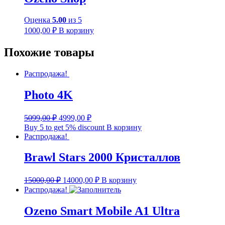
Оценка
5.00
из 5
1000,00
₽
В корзину
Похожие товары
Распродажа!
Photo 4K
Первоначальная
Текущая
5099,00
₽
4999,00
₽
цена
цена:
Buy 5 to get 5% discount
В корзину
составляла
4999,00 ₽.
Распродажа!
5099,00 ₽.
Brawl Stars 2000 Кристаллов
Первоначальная
Текущая
15000,00
₽
14000,00
₽
В корзину
цена
цена:
Распродажа!
составляла
14000,00 ₽.
15000,00 ₽.
Ozeno Smart Mobile A1 Ultra